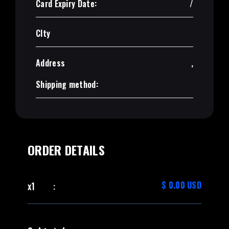
Card Expiry Date:
/
CIty
Address
,
Shipping method:
ORDER DETAILS
:
$ 0.00 USD
x
1