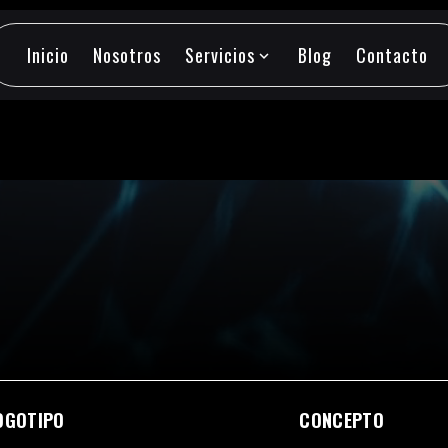
Inicio
Nosotros
Servicios
Blog
Contacto
expand_more
Inicio
Nosotros
Servicios
Blog
Contacto
OGOTIPO
CONCEPTO