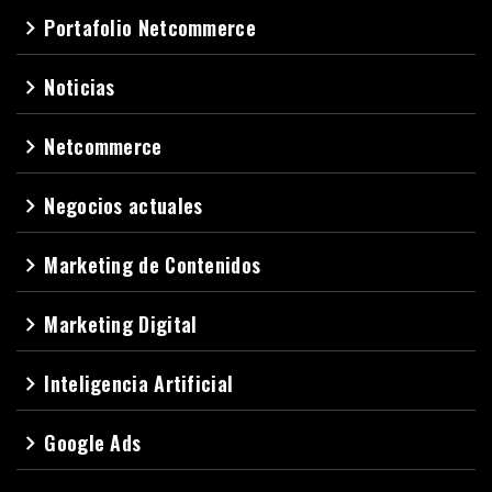
Portafolio Netcommerce
navigate_next
Noticias
navigate_next
Netcommerce
navigate_next
Negocios actuales
navigate_next
Marketing de Contenidos
navigate_next
Marketing Digital
navigate_next
Inteligencia Artificial
navigate_next
Google Ads
navigate_next