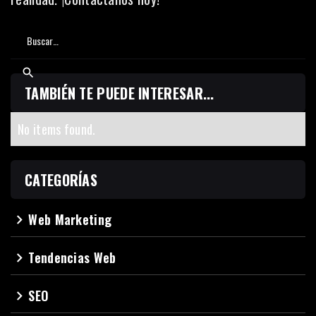
TAMBIÉN TE PUEDE INTERESAR...
No items found.
CATEGORÍAS
Web Marketing
navigate_next
Tendencias Web
navigate_next
SEO
navigate_next