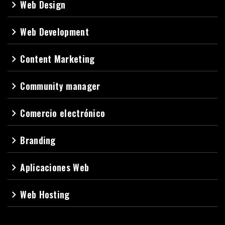
Web Design
navigate_next
Web Development
navigate_next
Content Marketing
navigate_next
Community manager
navigate_next
Comercio electrónico
navigate_next
Branding
navigate_next
Aplicaciones Web
navigate_next
Web Hosting
navigate_next