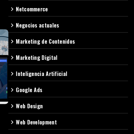
Netcommerce
navigate_next
Negocios actuales
navigate_next
Marketing de Contenidos
navigate_next
Marketing Digital
navigate_next
Inteligencia Artificial
navigate_next
Google Ads
navigate_next
Web Design
navigate_next
Web Development
navigate_next