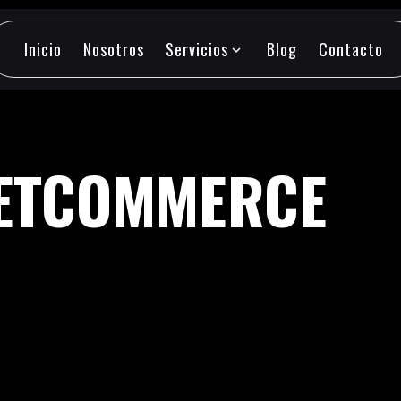
Inicio
Nosotros
Servicios
Blog
Contacto
expand_more
Inicio
Nosotros
Servicios
Blog
Contacto
NETCOMMERCE