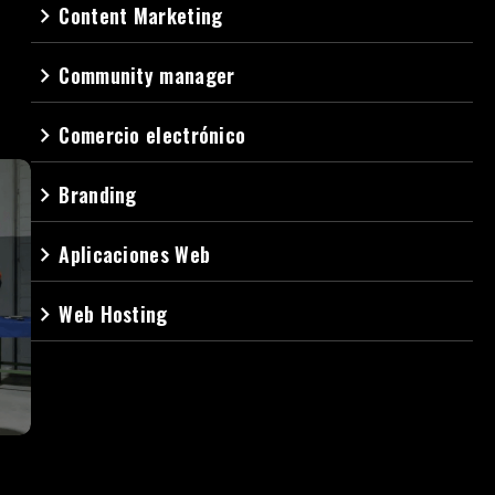
Content Marketing
navigate_next
Community manager
navigate_next
Comercio electrónico
navigate_next
Branding
navigate_next
Aplicaciones Web
navigate_next
Web Hosting
navigate_next