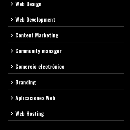
Web Design
navigate_next
Web Development
navigate_next
Content Marketing
navigate_next
Community manager
navigate_next
Comercio electrónico
navigate_next
Branding
navigate_next
Aplicaciones Web
navigate_next
Web Hosting
navigate_next