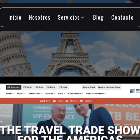
Inicio
Nosotros
Servicios
Blog
Contacto
expand_more
Inicio
Nosotros
Servicios
Blog
Contacto