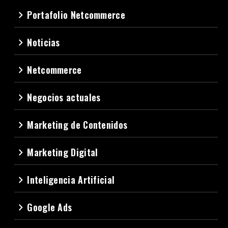
Portafolio Netcommerce
navigate_next
Noticias
navigate_next
Netcommerce
navigate_next
Negocios actuales
navigate_next
Marketing de Contenidos
navigate_next
Marketing Digital
navigate_next
Inteligencia Artificial
navigate_next
Google Ads
navigate_next