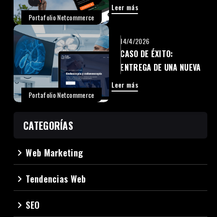
DE UNA LANDING PAGE
Leer más
EN WORDPRESS PARA
Portafolio Netcommerce
HOOLOCKS
14/4/2026
CASO DE ÉXITO:
ENTREGA DE UNA NUEVA
LANDING PAGE EN
Leer más
WORDPRESS PARA
Portafolio Netcommerce
ENDOIMAGEN
CATEGORÍAS
Web Marketing
navigate_next
Tendencias Web
navigate_next
SEO
navigate_next