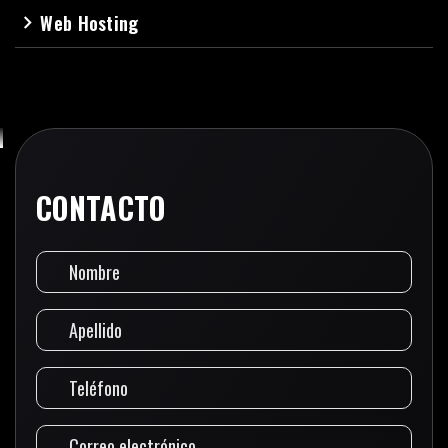
Web Hosting
navigate_next
CONTACTO