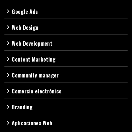
Google Ads
navigate_next
Web Design
navigate_next
Web Development
navigate_next
Content Marketing
navigate_next
Community manager
navigate_next
Comercio electrónico
navigate_next
Branding
navigate_next
Aplicaciones Web
navigate_next