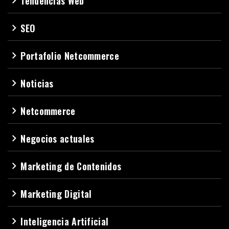
Tendencias Web
navigate_next
SEO
navigate_next
Portafolio Netcommerce
navigate_next
Noticias
navigate_next
Netcommerce
navigate_next
Negocios actuales
navigate_next
Marketing de Contenidos
navigate_next
Marketing Digital
navigate_next
Inteligencia Artificial
navigate_next