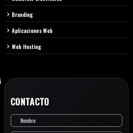
Branding
navigate_next
Aplicaciones Web
navigate_next
Web Hosting
navigate_next
CONTACTO