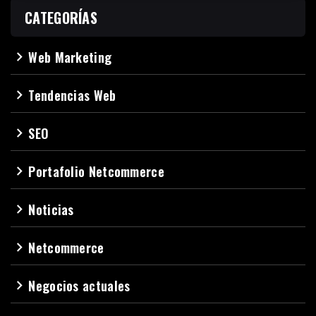
CATEGORÍAS
Web Marketing
navigate_next
Tendencias Web
navigate_next
SEO
navigate_next
Portafolio Netcommerce
navigate_next
Noticias
navigate_next
Netcommerce
navigate_next
Negocios actuales
navigate_next