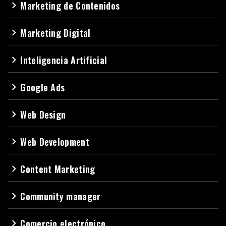
Marketing de Contenidos
navigate_next
Marketing Digital
navigate_next
Inteligencia Artificial
navigate_next
Google Ads
navigate_next
Web Design
navigate_next
Web Development
navigate_next
Content Marketing
navigate_next
Community manager
navigate_next
Comercio electrónico
navigate_next