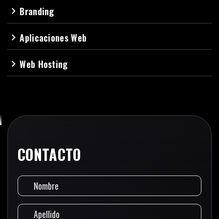
Branding
navigate_next
Aplicaciones Web
navigate_next
Web Hosting
navigate_next
CONTACTO