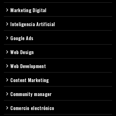
Marketing Digital
navigate_next
Inteligencia Artificial
navigate_next
Google Ads
navigate_next
Web Design
navigate_next
Web Development
navigate_next
Content Marketing
navigate_next
Community manager
navigate_next
Comercio electrónico
navigate_next