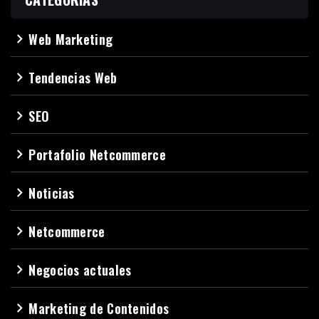
Web Marketing
navigate_next
Tendencias Web
navigate_next
SEO
navigate_next
Portafolio Netcommerce
navigate_next
Noticias
navigate_next
Netcommerce
navigate_next
Negocios actuales
navigate_next
Marketing de Contenidos
navigate_next