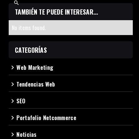
TAMBIÉN TE PUEDE INTERESAR...
No items found.
CATEGORÍAS
Web Marketing
navigate_next
Tendencias Web
navigate_next
SEO
navigate_next
Portafolio Netcommerce
navigate_next
Noticias
navigate_next