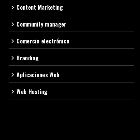
Content Marketing
navigate_next
Community manager
navigate_next
Comercio electrónico
navigate_next
Branding
navigate_next
Aplicaciones Web
navigate_next
Web Hosting
navigate_next