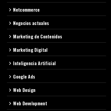
Netcommerce
navigate_next
Negocios actuales
navigate_next
Marketing de Contenidos
navigate_next
Marketing Digital
navigate_next
Inteligencia Artificial
navigate_next
Google Ads
navigate_next
Web Design
navigate_next
Web Development
navigate_next