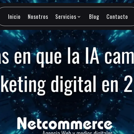
Inicio
Nosotros
Servicios
Blog
Contacto
expand_more
Inicio
Nosotros
Servicios
Blog
Contacto