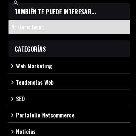
TAMBIÉN TE PUEDE INTERESAR...
No items found.
CATEGORÍAS
Web Marketing
navigate_next
Tendencias Web
navigate_next
SEO
navigate_next
Portafolio Netcommerce
navigate_next
Noticias
navigate_next