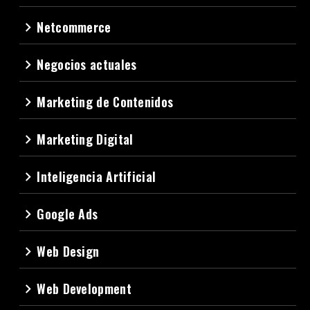
Netcommerce
navigate_next
Negocios actuales
navigate_next
Marketing de Contenidos
navigate_next
Marketing Digital
navigate_next
Inteligencia Artificial
navigate_next
Google Ads
navigate_next
Web Design
navigate_next
Web Development
navigate_next