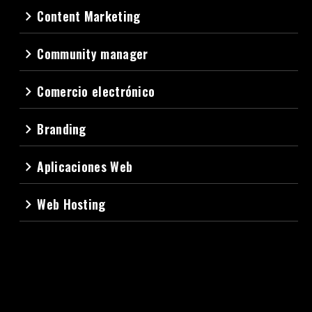
Content Marketing
navigate_next
Community manager
navigate_next
Comercio electrónico
navigate_next
Branding
navigate_next
Aplicaciones Web
navigate_next
Web Hosting
navigate_next