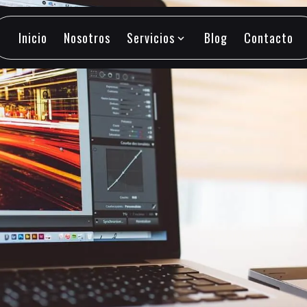
Inicio
Nosotros
Servicios
Blog
Contacto
expand_more
Inicio
Nosotros
Servicios
Blog
Contacto