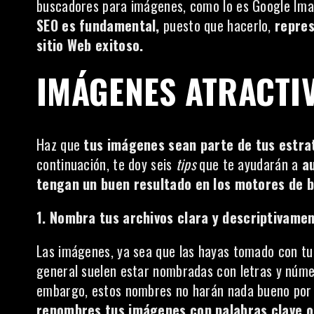
buscadores para imágenes, como lo es Google Ima
SEO es fundamental,
puesto que hacerlo,
repres
sitio Web exitoso.
IMÁGENES ATRACTIV
Haz que
tus imágenes sean parte de tus estra
continuación, te doy seis
tips
que te ayudarán a
a
tengan un buen resultado en los motores de 
1. Nombra tus archivos clara y descriptivamen
Las imágenes, ya sea que las hayas tomado con t
general suelen estar nombradas con letras y núm
embargo, estos nombres no harán nada bueno por t
renombres tus imágenes con palabras clave o 