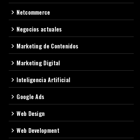
Netcommerce
navigate_next
Negocios actuales
navigate_next
Marketing de Contenidos
navigate_next
Marketing Digital
navigate_next
Inteligencia Artificial
navigate_next
Google Ads
navigate_next
Web Design
navigate_next
Web Development
navigate_next