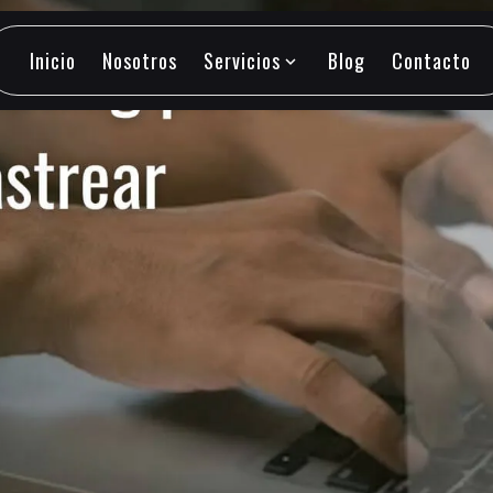
Inicio
Nosotros
Servicios
Blog
Contacto
expand_more
Inicio
Nosotros
Servicios
Blog
Contacto