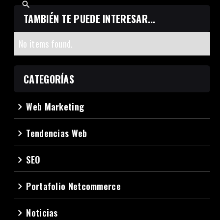
TAMBIÉN TE PUEDE INTERESAR...
No items found.
CATEGORÍAS
Web Marketing
navigate_next
Tendencias Web
navigate_next
SEO
navigate_next
Portafolio Netcommerce
navigate_next
Noticias
navigate_next