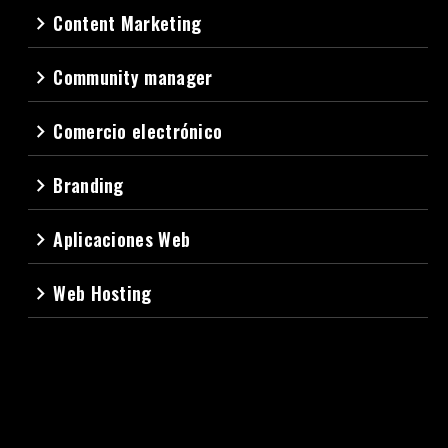
Content Marketing
navigate_next
Community manager
navigate_next
Comercio electrónico
navigate_next
Branding
navigate_next
Aplicaciones Web
navigate_next
Web Hosting
navigate_next