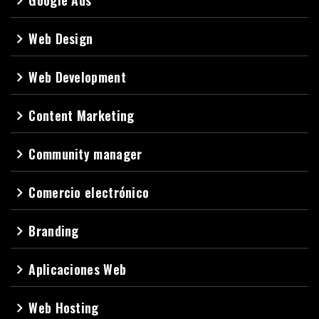
Google Ads
navigate_next
Web Design
navigate_next
Web Development
navigate_next
Content Marketing
navigate_next
Community manager
navigate_next
Comercio electrónico
navigate_next
Branding
navigate_next
Aplicaciones Web
navigate_next
Web Hosting
navigate_next