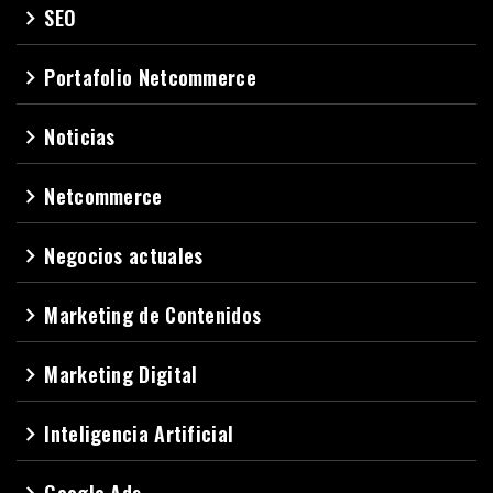
SEO
navigate_next
Portafolio Netcommerce
navigate_next
Noticias
navigate_next
Netcommerce
navigate_next
Negocios actuales
navigate_next
Marketing de Contenidos
navigate_next
Marketing Digital
navigate_next
Inteligencia Artificial
navigate_next