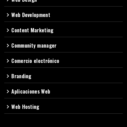
Web Development
navigate_next
Content Marketing
navigate_next
Community manager
navigate_next
Comercio electrónico
navigate_next
Branding
navigate_next
Aplicaciones Web
navigate_next
Web Hosting
navigate_next