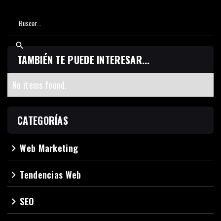
TAMBIÉN TE PUEDE INTERESAR...
No items found.
CATEGORÍAS
Web Marketing
navigate_next
Tendencias Web
navigate_next
SEO
navigate_next