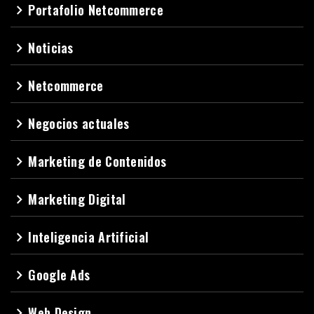
Portafolio Netcommerce
navigate_next
Noticias
navigate_next
Netcommerce
navigate_next
Negocios actuales
navigate_next
Marketing de Contenidos
navigate_next
Marketing Digital
navigate_next
Inteligencia Artificial
navigate_next
Google Ads
navigate_next
Web Design
navigate_next