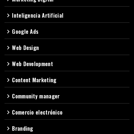
Inteligencia Artificial
navigate_next
Google Ads
navigate_next
Web Design
navigate_next
Web Development
navigate_next
Content Marketing
navigate_next
Community manager
navigate_next
Comercio electrónico
navigate_next
Branding
navigate_next