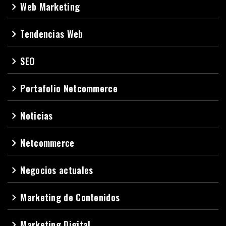
Web Marketing
navigate_next
Tendencias Web
navigate_next
SEO
navigate_next
Portafolio Netcommerce
navigate_next
Noticias
navigate_next
Netcommerce
navigate_next
Negocios actuales
navigate_next
Marketing de Contenidos
navigate_next
Marketing Digital
navigate_next