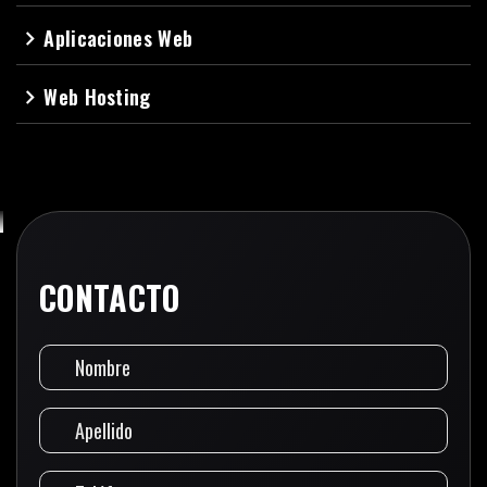
Aplicaciones Web
navigate_next
Web Hosting
navigate_next
CONTACTO