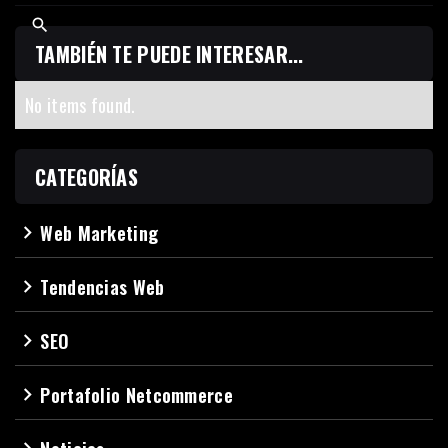
TAMBIÉN TE PUEDE INTERESAR...
No items found.
CATEGORÍAS
Web Marketing
navigate_next
Tendencias Web
navigate_next
SEO
navigate_next
Portafolio Netcommerce
navigate_next