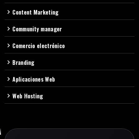
Content Marketing
navigate_next
Community manager
navigate_next
Comercio electrónico
navigate_next
Branding
navigate_next
Aplicaciones Web
navigate_next
Web Hosting
navigate_next