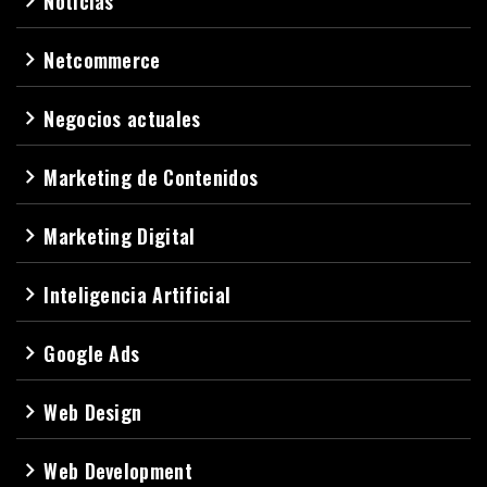
Noticias
navigate_next
Netcommerce
navigate_next
Negocios actuales
navigate_next
Marketing de Contenidos
navigate_next
Marketing Digital
navigate_next
Inteligencia Artificial
navigate_next
Google Ads
navigate_next
Web Design
navigate_next
Web Development
navigate_next