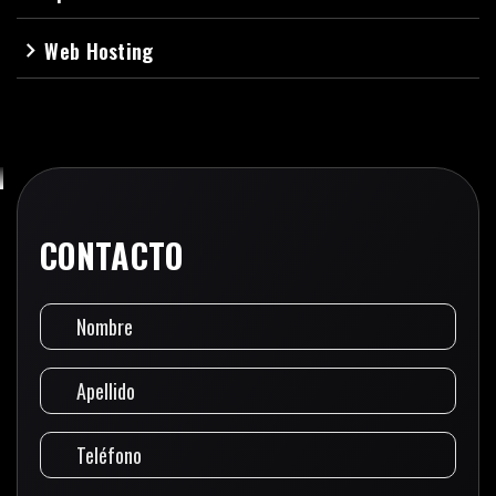
Web Hosting
navigate_next
CONTACTO