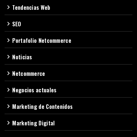
Tendencias Web
navigate_next
SEO
navigate_next
Portafolio Netcommerce
navigate_next
Noticias
navigate_next
Netcommerce
navigate_next
Negocios actuales
navigate_next
Marketing de Contenidos
navigate_next
Marketing Digital
navigate_next