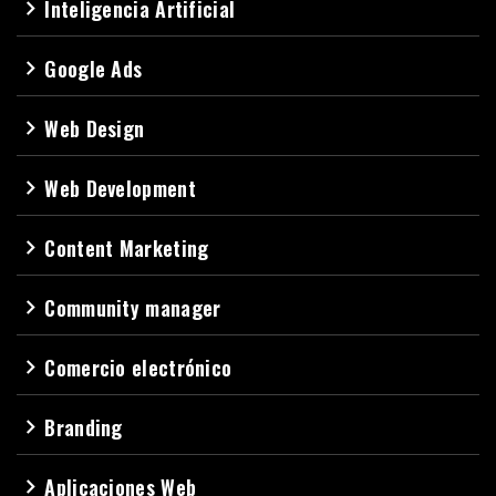
Inteligencia Artificial
navigate_next
Google Ads
navigate_next
Web Design
navigate_next
Web Development
navigate_next
Content Marketing
navigate_next
Community manager
navigate_next
Comercio electrónico
navigate_next
Branding
navigate_next
Aplicaciones Web
navigate_next