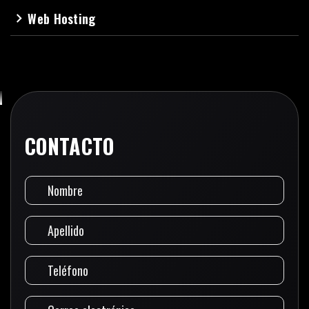
Web Hosting
navigate_next
CONTACTO