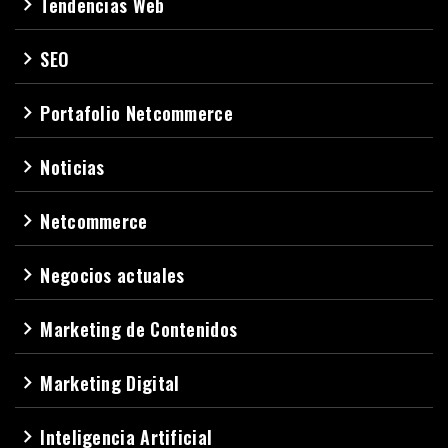
Tendencias Web
navigate_next
SEO
navigate_next
Portafolio Netcommerce
navigate_next
Noticias
navigate_next
Netcommerce
navigate_next
Negocios actuales
navigate_next
Marketing de Contenidos
navigate_next
Marketing Digital
navigate_next
Inteligencia Artificial
navigate_next