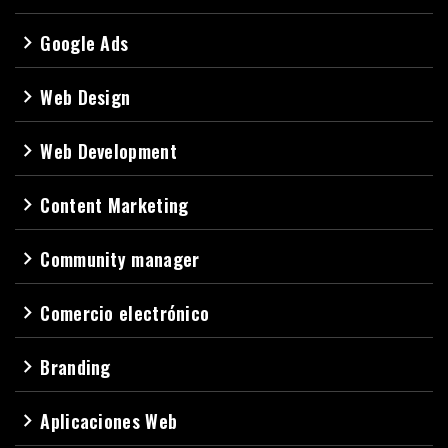
Google Ads
navigate_next
Web Design
navigate_next
Web Development
navigate_next
Content Marketing
navigate_next
Community manager
navigate_next
Comercio electrónico
navigate_next
Branding
navigate_next
Aplicaciones Web
navigate_next