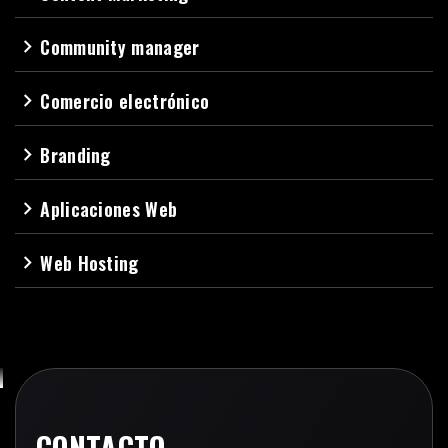
Community manager
navigate_next
Comercio electrónico
navigate_next
Branding
navigate_next
Aplicaciones Web
navigate_next
Web Hosting
navigate_next
CONTACTO