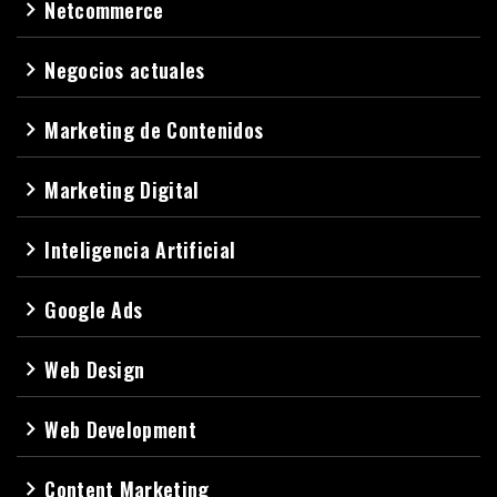
Netcommerce
navigate_next
Negocios actuales
navigate_next
Marketing de Contenidos
navigate_next
Marketing Digital
navigate_next
Inteligencia Artificial
navigate_next
Google Ads
navigate_next
Web Design
navigate_next
Web Development
navigate_next
Content Marketing
navigate_next