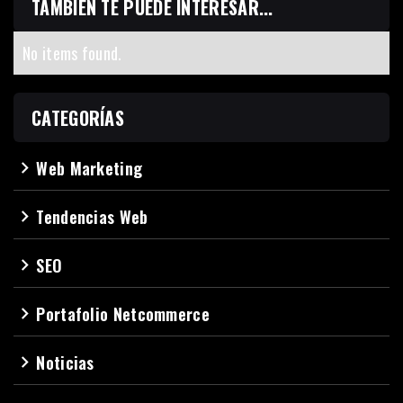
TAMBIÉN TE PUEDE INTERESAR...
No items found.
CATEGORÍAS
Web Marketing
navigate_next
Tendencias Web
navigate_next
SEO
navigate_next
Portafolio Netcommerce
navigate_next
Noticias
navigate_next