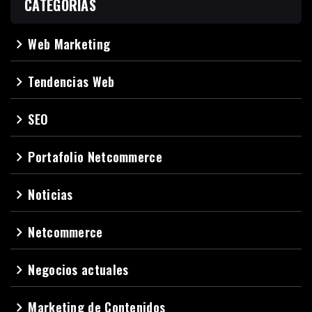
CATEGORÍAS
Web Marketing
navigate_next
Tendencias Web
navigate_next
SEO
navigate_next
Portafolio Netcommerce
navigate_next
Noticias
navigate_next
Netcommerce
navigate_next
Negocios actuales
navigate_next
Marketing de Contenidos
navigate_next