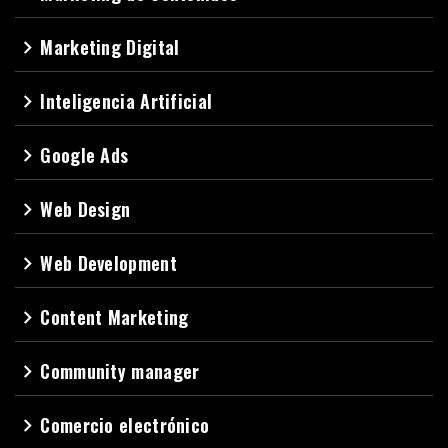
Marketing Digital
navigate_next
Inteligencia Artificial
navigate_next
Google Ads
navigate_next
Web Design
navigate_next
Web Development
navigate_next
Content Marketing
navigate_next
Community manager
navigate_next
Comercio electrónico
navigate_next