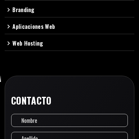
Branding
navigate_next
Aplicaciones Web
navigate_next
Web Hosting
navigate_next
CONTACTO