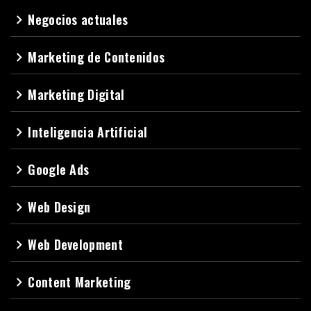
Negocios actuales
navigate_next
Marketing de Contenidos
navigate_next
Marketing Digital
navigate_next
Inteligencia Artificial
navigate_next
Google Ads
navigate_next
Web Design
navigate_next
Web Development
navigate_next
Content Marketing
navigate_next