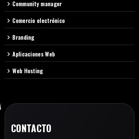
Community manager
navigate_next
Comercio electrónico
navigate_next
Branding
navigate_next
Aplicaciones Web
navigate_next
Web Hosting
navigate_next
CONTACTO