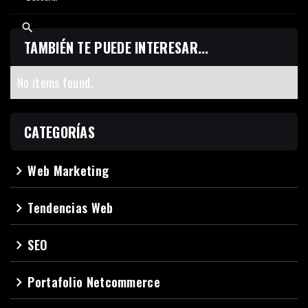
TAMBIÉN TE PUEDE INTERESAR...
No items found.
CATEGORÍAS
Web Marketing
navigate_next
Tendencias Web
navigate_next
SEO
navigate_next
Portafolio Netcommerce
navigate_next