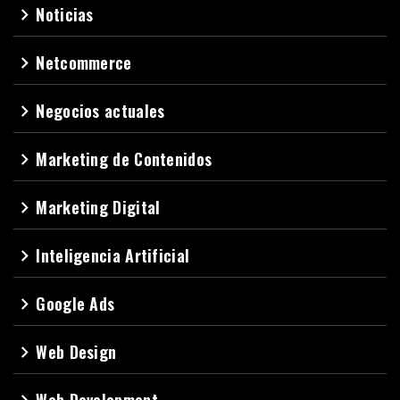
Noticias
navigate_next
Netcommerce
navigate_next
Negocios actuales
navigate_next
Marketing de Contenidos
navigate_next
Marketing Digital
navigate_next
Inteligencia Artificial
navigate_next
Google Ads
navigate_next
Web Design
navigate_next