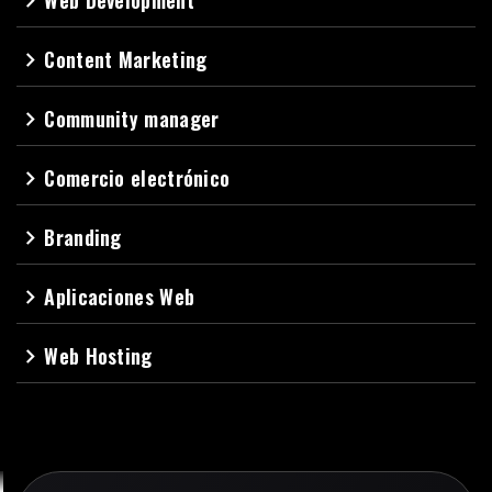
Web Development
navigate_next
Content Marketing
navigate_next
Community manager
navigate_next
Comercio electrónico
navigate_next
Branding
navigate_next
Aplicaciones Web
navigate_next
Web Hosting
navigate_next