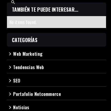
TAMBIÉN TE PUEDE INTERESAR...
No items found.
CATEGORÍAS
Web Marketing
navigate_next
Tendencias Web
navigate_next
SEO
navigate_next
Portafolio Netcommerce
navigate_next
Noticias
navigate_next