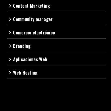
Content Marketing
navigate_next
Community manager
navigate_next
Comercio electrónico
navigate_next
Branding
navigate_next
Aplicaciones Web
navigate_next
Web Hosting
navigate_next