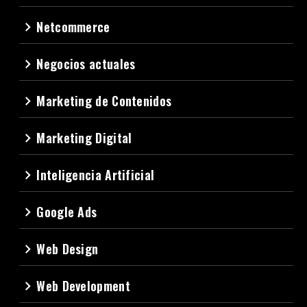
Netcommerce
navigate_next
Negocios actuales
navigate_next
Marketing de Contenidos
navigate_next
Marketing Digital
navigate_next
Inteligencia Artificial
navigate_next
Google Ads
navigate_next
Web Design
navigate_next
Web Development
navigate_next