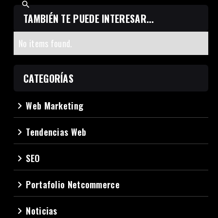
TAMBIÉN TE PUEDE INTERESAR...
No items found.
CATEGORÍAS
Web Marketing
navigate_next
Tendencias Web
navigate_next
SEO
navigate_next
Portafolio Netcommerce
navigate_next
Noticias
navigate_next