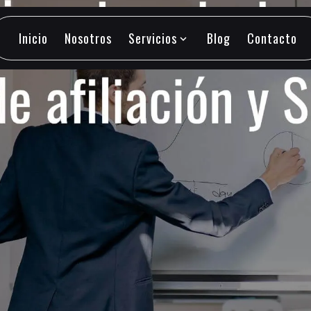
Inicio
Nosotros
Servicios
Blog
Contacto
expand_more
Inicio
Nosotros
Servicios
Blog
Contacto