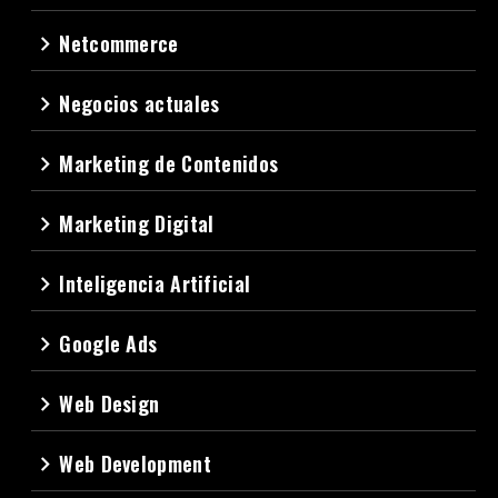
Netcommerce
navigate_next
Negocios actuales
navigate_next
Marketing de Contenidos
navigate_next
Marketing Digital
navigate_next
Inteligencia Artificial
navigate_next
Google Ads
navigate_next
Web Design
navigate_next
Web Development
navigate_next