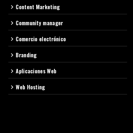
Content Marketing
navigate_next
Community manager
navigate_next
Comercio electrónico
navigate_next
Branding
navigate_next
Aplicaciones Web
navigate_next
Web Hosting
navigate_next