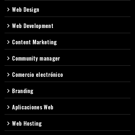
Web Design
navigate_next
Web Development
navigate_next
Content Marketing
navigate_next
Community manager
navigate_next
Comercio electrónico
navigate_next
Branding
navigate_next
Aplicaciones Web
navigate_next
Web Hosting
navigate_next