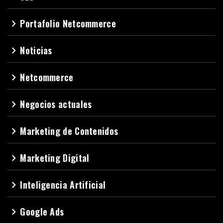
Portafolio Netcommerce
navigate_next
Noticias
navigate_next
Netcommerce
navigate_next
Negocios actuales
navigate_next
Marketing de Contenidos
navigate_next
Marketing Digital
navigate_next
Inteligencia Artificial
navigate_next
Google Ads
navigate_next