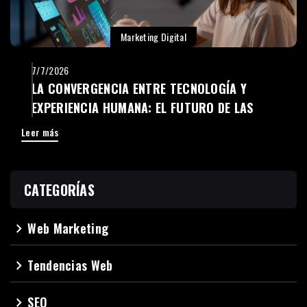
Marketing Digital
7/7/2026
LA CONVERGENCIA ENTRE TECNOLOGÍA Y
EXPERIENCIA HUMANA: EL FUTURO DE LAS
EMPRESAS DIGITALES
Leer más
CATEGORÍAS
Web Marketing
navigate_next
Tendencias Web
navigate_next
SEO
navigate_next