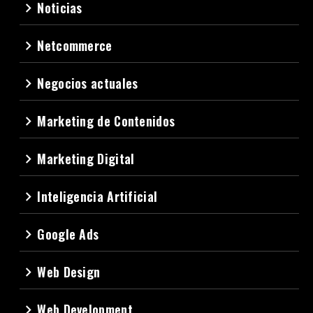
Noticias
navigate_next
Netcommerce
navigate_next
Negocios actuales
navigate_next
Marketing de Contenidos
navigate_next
Marketing Digital
navigate_next
Inteligencia Artificial
navigate_next
Google Ads
navigate_next
Web Design
navigate_next
Web Development
navigate_next