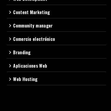
Content Marketing
navigate_next
Community manager
navigate_next
Comercio electrónico
navigate_next
Branding
navigate_next
Aplicaciones Web
navigate_next
Web Hosting
navigate_next