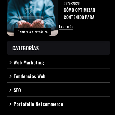
28/5/2026
CÓMO OPTIMIZAR
CONTENIDO PARA
BÚSQUEDAS
Leer más
INTELIGENTES
Comercio electrónico
CATEGORÍAS
Web Marketing
navigate_next
Tendencias Web
navigate_next
SEO
navigate_next
Portafolio Netcommerce
navigate_next