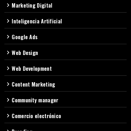
Marketing Digital
navigate_next
Inteligencia Artificial
navigate_next
Google Ads
navigate_next
Web Design
navigate_next
Web Development
navigate_next
Content Marketing
navigate_next
Community manager
navigate_next
Comercio electrónico
navigate_next