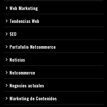
Web Marketing
navigate_next
Tendencias Web
navigate_next
SEO
navigate_next
Portafolio Netcommerce
navigate_next
Noticias
navigate_next
Netcommerce
navigate_next
Negocios actuales
navigate_next
Marketing de Contenidos
navigate_next