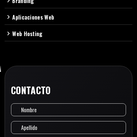
Branding
navigate_next
Aplicaciones Web
navigate_next
Web Hosting
navigate_next
CONTACTO