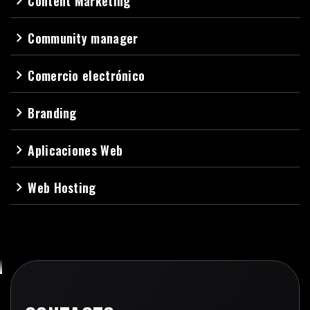
Content Marketing
navigate_next
Community manager
navigate_next
Comercio electrónico
navigate_next
Branding
navigate_next
Aplicaciones Web
navigate_next
Web Hosting
navigate_next