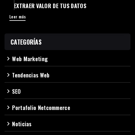
EXTRAER VALOR DE TUS DATOS
Leer más
CATEGORÍAS
Web Marketing
navigate_next
Tendencias Web
navigate_next
SEO
navigate_next
Portafolio Netcommerce
navigate_next
Noticias
navigate_next