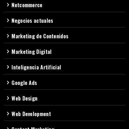
Netcommerce
navigate_next
Negocios actuales
navigate_next
Marketing de Contenidos
navigate_next
Marketing Digital
navigate_next
Inteligencia Artificial
navigate_next
Google Ads
navigate_next
Web Design
navigate_next
Web Development
navigate_next