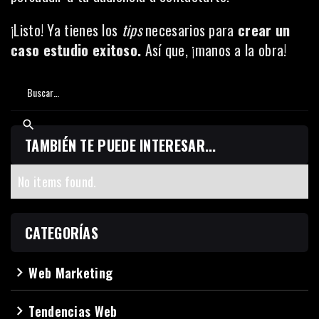
¡Listo! Ya tienes los
tips
necesarios para
crear un
caso estudio exitoso.
Así que, ¡manos a la obra!
TAMBIÉN TE PUEDE INTERESAR...
No items found.
CATEGORÍAS
Web Marketing
navigate_next
Tendencias Web
navigate_next