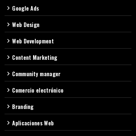
Google Ads
navigate_next
Web Design
navigate_next
Web Development
navigate_next
Content Marketing
navigate_next
Community manager
navigate_next
Comercio electrónico
navigate_next
Branding
navigate_next
Aplicaciones Web
navigate_next