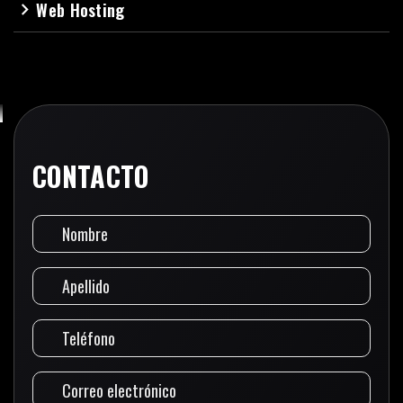
Web Hosting
navigate_next
CONTACTO