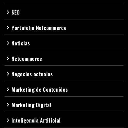
SEO
navigate_next
Portafolio Netcommerce
navigate_next
Noticias
navigate_next
Netcommerce
navigate_next
Negocios actuales
navigate_next
Marketing de Contenidos
navigate_next
Marketing Digital
navigate_next
Inteligencia Artificial
navigate_next