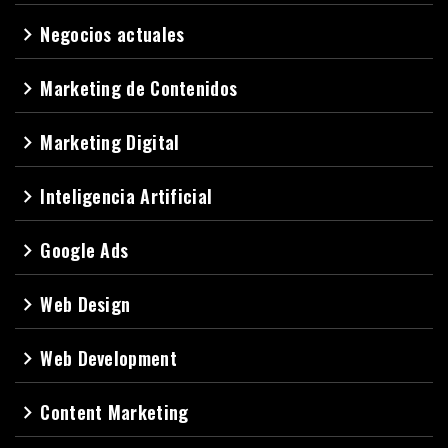
Negocios actuales
navigate_next
Marketing de Contenidos
navigate_next
Marketing Digital
navigate_next
Inteligencia Artificial
navigate_next
Google Ads
navigate_next
Web Design
navigate_next
Web Development
navigate_next
Content Marketing
navigate_next