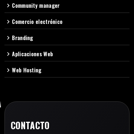
Community manager
navigate_next
Comercio electrónico
navigate_next
Branding
navigate_next
Aplicaciones Web
navigate_next
Web Hosting
navigate_next
CONTACTO