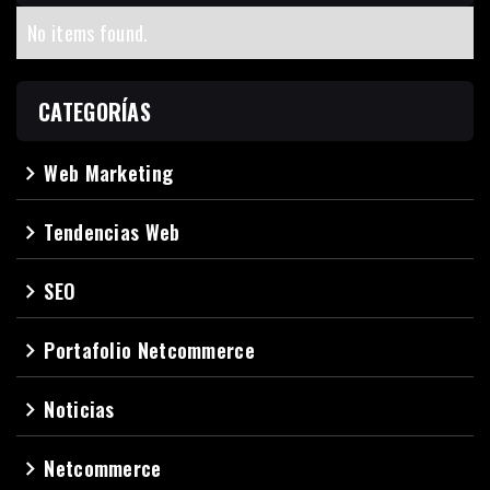
No items found.
CATEGORÍAS
Web Marketing
navigate_next
Tendencias Web
navigate_next
SEO
navigate_next
Portafolio Netcommerce
navigate_next
Noticias
navigate_next
Netcommerce
navigate_next