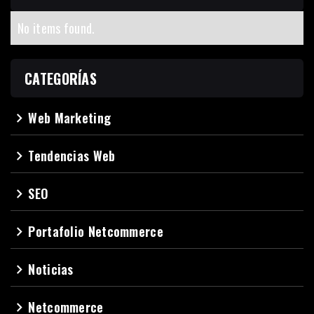
No items found.
CATEGORÍAS
Web Marketing
navigate_next
Tendencias Web
navigate_next
SEO
navigate_next
Portafolio Netcommerce
navigate_next
Noticias
navigate_next
Netcommerce
navigate_next