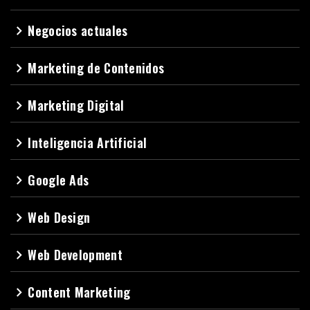
Negocios actuales
navigate_next
Marketing de Contenidos
navigate_next
Marketing Digital
navigate_next
Inteligencia Artificial
navigate_next
Google Ads
navigate_next
Web Design
navigate_next
Web Development
navigate_next
Content Marketing
navigate_next