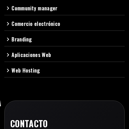
Community manager
navigate_next
Comercio electrónico
navigate_next
Branding
navigate_next
Aplicaciones Web
navigate_next
Web Hosting
navigate_next
CONTACTO