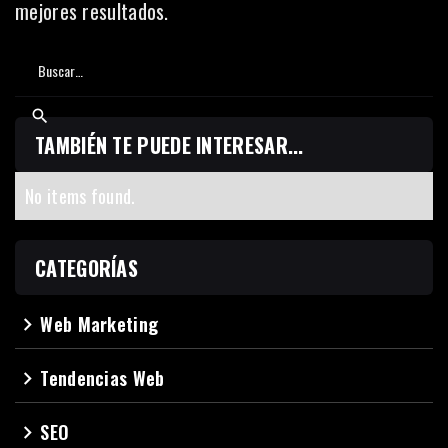
mejores resultados.
TAMBIÉN TE PUEDE INTERESAR...
No items found.
CATEGORÍAS
Web Marketing
navigate_next
Tendencias Web
navigate_next
SEO
navigate_next