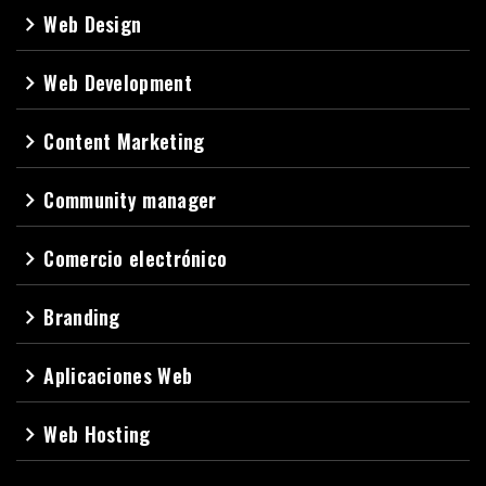
Web Design
navigate_next
Web Development
navigate_next
Content Marketing
navigate_next
Community manager
navigate_next
Comercio electrónico
navigate_next
Branding
navigate_next
Aplicaciones Web
navigate_next
Web Hosting
navigate_next