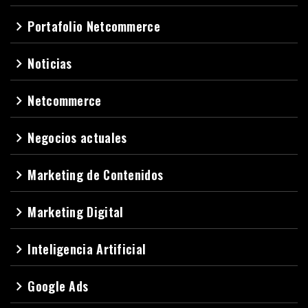
Portafolio Netcommerce
navigate_next
Noticias
navigate_next
Netcommerce
navigate_next
Negocios actuales
navigate_next
Marketing de Contenidos
navigate_next
Marketing Digital
navigate_next
Inteligencia Artificial
navigate_next
Google Ads
navigate_next