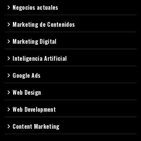
Negocios actuales
navigate_next
Marketing de Contenidos
navigate_next
Marketing Digital
navigate_next
Inteligencia Artificial
navigate_next
Google Ads
navigate_next
Web Design
navigate_next
Web Development
navigate_next
Content Marketing
navigate_next