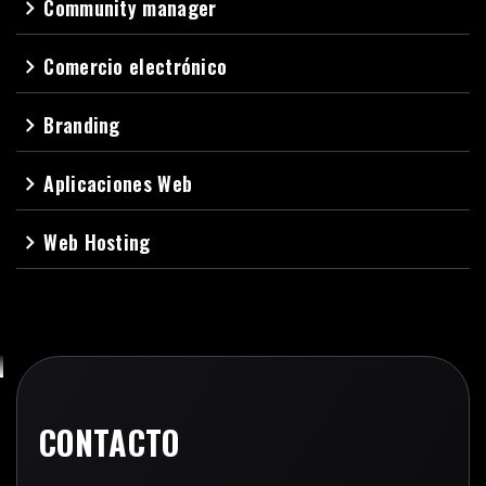
Community manager
navigate_next
Comercio electrónico
navigate_next
Branding
navigate_next
Aplicaciones Web
navigate_next
Web Hosting
navigate_next
CONTACTO