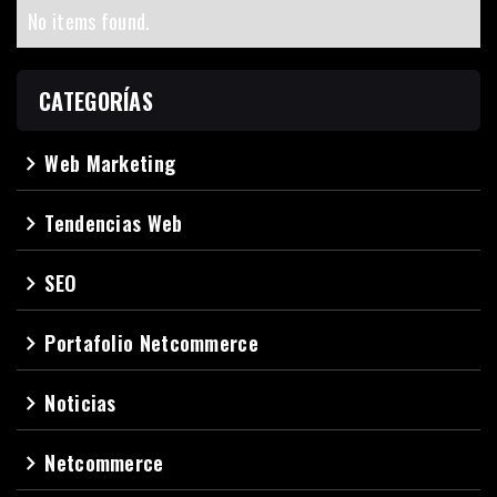
No items found.
CATEGORÍAS
Web Marketing
navigate_next
Tendencias Web
navigate_next
SEO
navigate_next
Portafolio Netcommerce
navigate_next
Noticias
navigate_next
Netcommerce
navigate_next