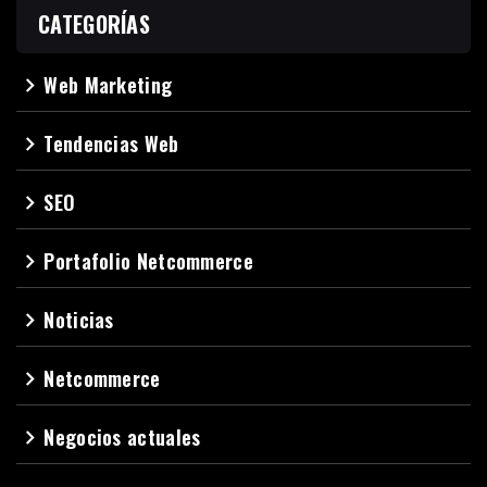
CATEGORÍAS
Web Marketing
navigate_next
Tendencias Web
navigate_next
SEO
navigate_next
Portafolio Netcommerce
navigate_next
Noticias
navigate_next
Netcommerce
navigate_next
Negocios actuales
navigate_next