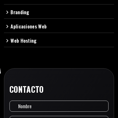
Branding
navigate_next
Aplicaciones Web
navigate_next
Web Hosting
navigate_next
CONTACTO