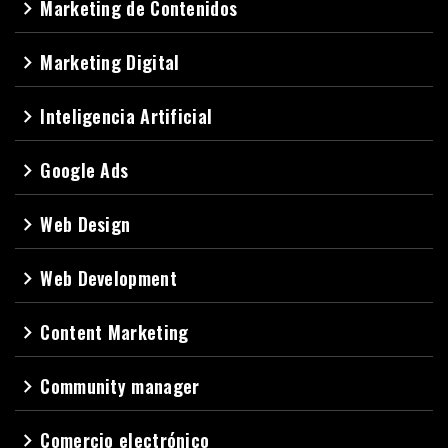
Marketing de Contenidos
navigate_next
Marketing Digital
navigate_next
Inteligencia Artificial
navigate_next
Google Ads
navigate_next
Web Design
navigate_next
Web Development
navigate_next
Content Marketing
navigate_next
Community manager
navigate_next
Comercio electrónico
navigate_next