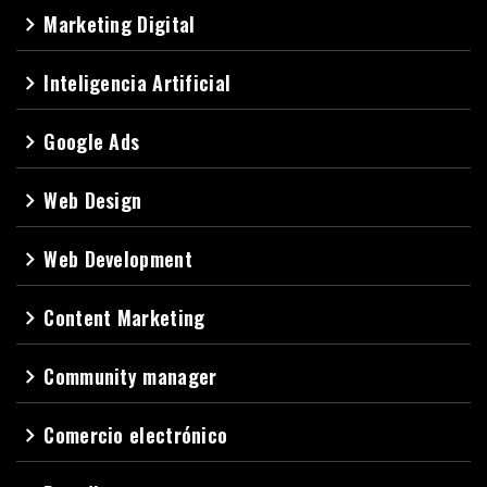
Marketing Digital
navigate_next
Inteligencia Artificial
navigate_next
Google Ads
navigate_next
Web Design
navigate_next
Web Development
navigate_next
Content Marketing
navigate_next
Community manager
navigate_next
Comercio electrónico
navigate_next