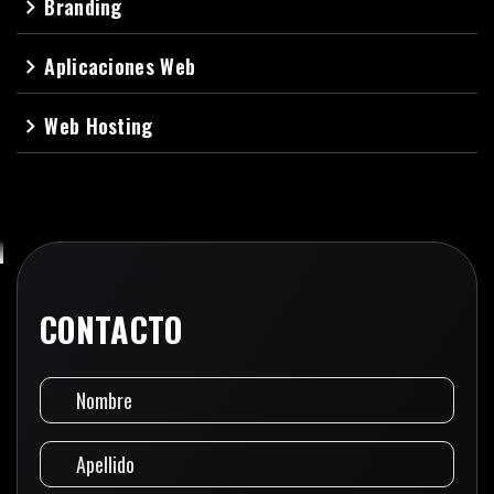
Branding
navigate_next
Aplicaciones Web
navigate_next
Web Hosting
navigate_next
CONTACTO