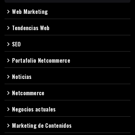
Web Marketing
navigate_next
Tendencias Web
navigate_next
SEO
navigate_next
Portafolio Netcommerce
navigate_next
Noticias
navigate_next
Netcommerce
navigate_next
Negocios actuales
navigate_next
Marketing de Contenidos
navigate_next