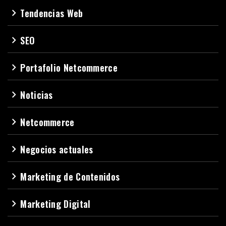
Tendencias Web
navigate_next
SEO
navigate_next
Portafolio Netcommerce
navigate_next
Noticias
navigate_next
Netcommerce
navigate_next
Negocios actuales
navigate_next
Marketing de Contenidos
navigate_next
Marketing Digital
navigate_next