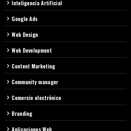
Inteligencia Artificial
navigate_next
Google Ads
navigate_next
Web Design
navigate_next
Web Development
navigate_next
Content Marketing
navigate_next
Community manager
navigate_next
Comercio electrónico
navigate_next
Branding
navigate_next
Aplicaciones Web
navigate_next