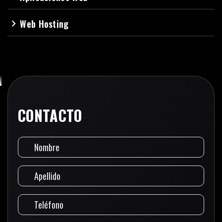
Web Hosting
navigate_next
CONTACTO