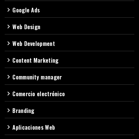
Google Ads
navigate_next
Web Design
navigate_next
Web Development
navigate_next
Content Marketing
navigate_next
Community manager
navigate_next
Comercio electrónico
navigate_next
Branding
navigate_next
Aplicaciones Web
navigate_next