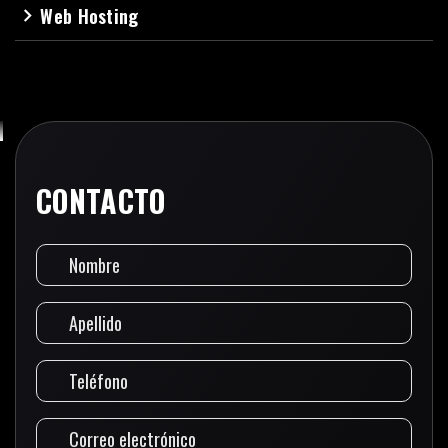
Web Hosting
navigate_next
CONTACTO