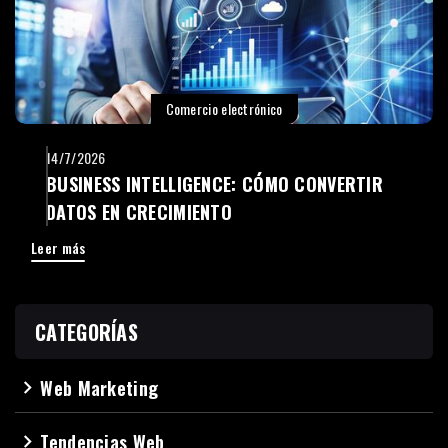
Comercio electrónico
14/7/2026
BUSINESS INTELLIGENCE: CÓMO CONVERTIR
DATOS EN CRECIMIENTO
Leer más
CATEGORÍAS
Web Marketing
navigate_next
Tendencias Web
navigate_next