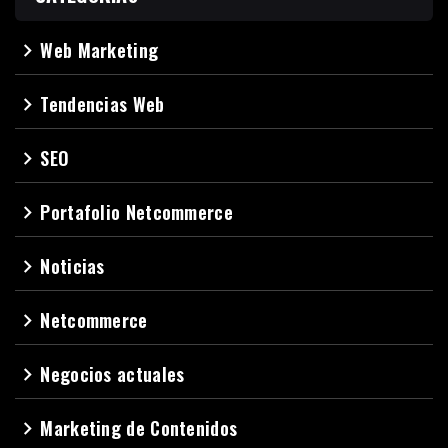
Web Marketing
navigate_next
Tendencias Web
navigate_next
SEO
navigate_next
Portafolio Netcommerce
navigate_next
Noticias
navigate_next
Netcommerce
navigate_next
Negocios actuales
navigate_next
Marketing de Contenidos
navigate_next