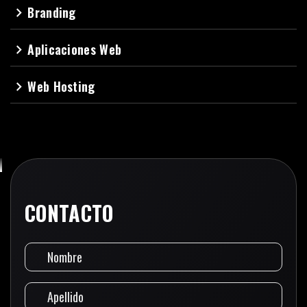
Branding
navigate_next
Aplicaciones Web
navigate_next
Web Hosting
navigate_next
CONTACTO