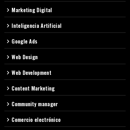
Marketing Digital
navigate_next
Inteligencia Artificial
navigate_next
Google Ads
navigate_next
Web Design
navigate_next
Web Development
navigate_next
Content Marketing
navigate_next
Community manager
navigate_next
Comercio electrónico
navigate_next