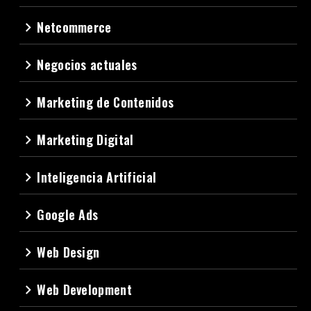
Netcommerce
navigate_next
Negocios actuales
navigate_next
Marketing de Contenidos
navigate_next
Marketing Digital
navigate_next
Inteligencia Artificial
navigate_next
Google Ads
navigate_next
Web Design
navigate_next
Web Development
navigate_next