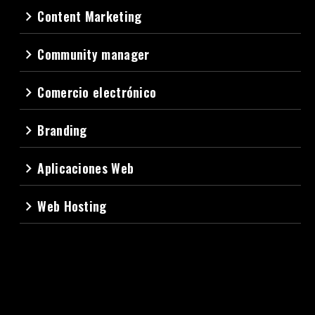
Content Marketing
navigate_next
Community manager
navigate_next
Comercio electrónico
navigate_next
Branding
navigate_next
Aplicaciones Web
navigate_next
Web Hosting
navigate_next