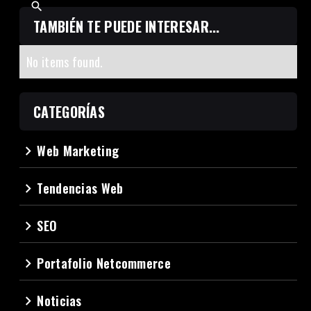
TAMBIÉN TE PUEDE INTERESAR...
No items found.
CATEGORÍAS
Web Marketing
navigate_next
Tendencias Web
navigate_next
SEO
navigate_next
Portafolio Netcommerce
navigate_next
Noticias
navigate_next