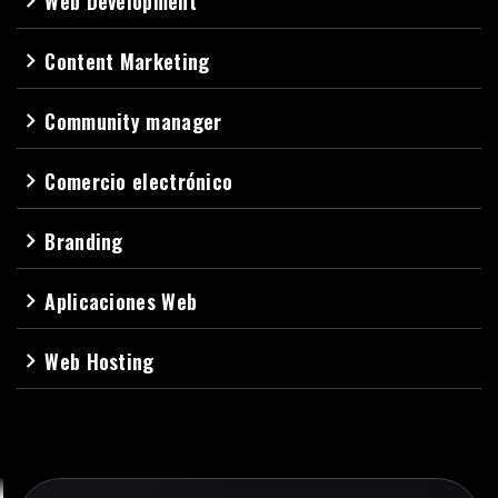
Web Development
navigate_next
Content Marketing
navigate_next
Community manager
navigate_next
Comercio electrónico
navigate_next
Branding
navigate_next
Aplicaciones Web
navigate_next
Web Hosting
navigate_next