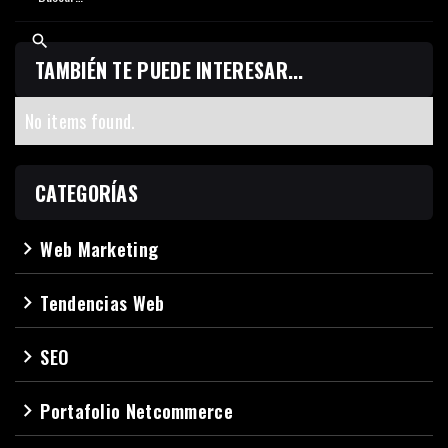
TAMBIÉN TE PUEDE INTERESAR...
No items found.
CATEGORÍAS
Web Marketing
navigate_next
Tendencias Web
navigate_next
SEO
navigate_next
Portafolio Netcommerce
navigate_next