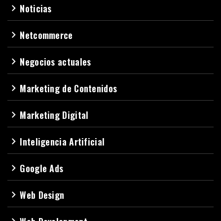
Noticias
navigate_next
Netcommerce
navigate_next
Negocios actuales
navigate_next
Marketing de Contenidos
navigate_next
Marketing Digital
navigate_next
Inteligencia Artificial
navigate_next
Google Ads
navigate_next
Web Design
navigate_next