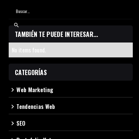
TAMBIÉN TE PUEDE INTERESAR...
No items found.
CATEGORÍAS
Web Marketing
navigate_next
Tendencias Web
navigate_next
SEO
navigate_next