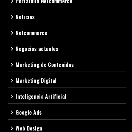
Portafolio Netcommerce
navigate_next
Noticias
navigate_next
Netcommerce
navigate_next
Negocios actuales
navigate_next
Marketing de Contenidos
navigate_next
Marketing Digital
navigate_next
Inteligencia Artificial
navigate_next
Google Ads
navigate_next
Web Design
navigate_next