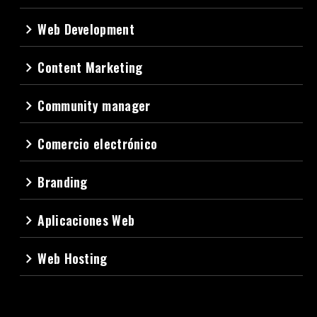
Web Development
navigate_next
Content Marketing
navigate_next
Community manager
navigate_next
Comercio electrónico
navigate_next
Branding
navigate_next
Aplicaciones Web
navigate_next
Web Hosting
navigate_next