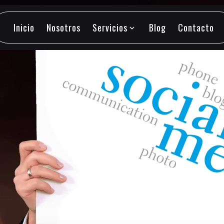
Inicio
Nosotros
Servicios
Blog
Contacto
expand_more
Inicio
Nosotros
Servicios
Blog
Contacto