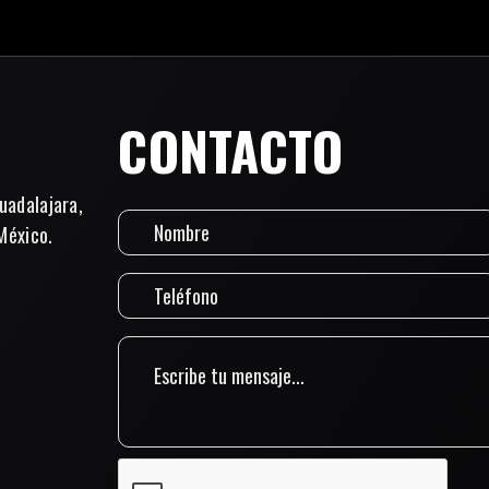
CONTACTO
uadalajara,
México.