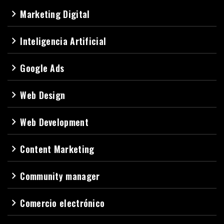
Marketing Digital
navigate_next
Inteligencia Artificial
navigate_next
Google Ads
navigate_next
Web Design
navigate_next
Web Development
navigate_next
Content Marketing
navigate_next
Community manager
navigate_next
Comercio electrónico
navigate_next