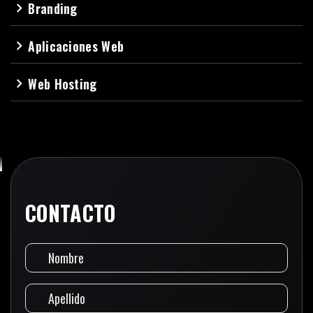
Branding
navigate_next
Aplicaciones Web
navigate_next
Web Hosting
navigate_next
CONTACTO