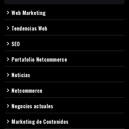
Web Marketing
navigate_next
Tendencias Web
navigate_next
SEO
navigate_next
Portafolio Netcommerce
navigate_next
Noticias
navigate_next
Netcommerce
navigate_next
Negocios actuales
navigate_next
Marketing de Contenidos
navigate_next