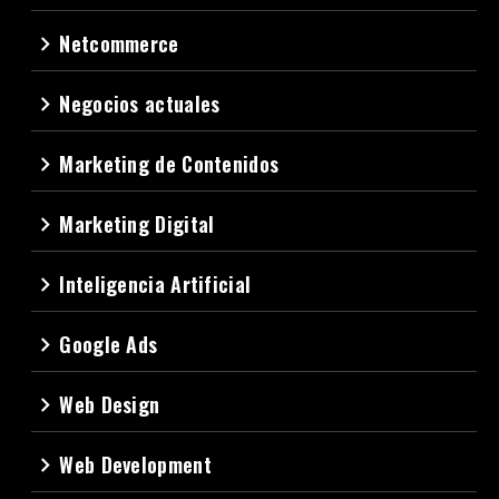
Netcommerce
navigate_next
Negocios actuales
navigate_next
Marketing de Contenidos
navigate_next
Marketing Digital
navigate_next
Inteligencia Artificial
navigate_next
Google Ads
navigate_next
Web Design
navigate_next
Web Development
navigate_next