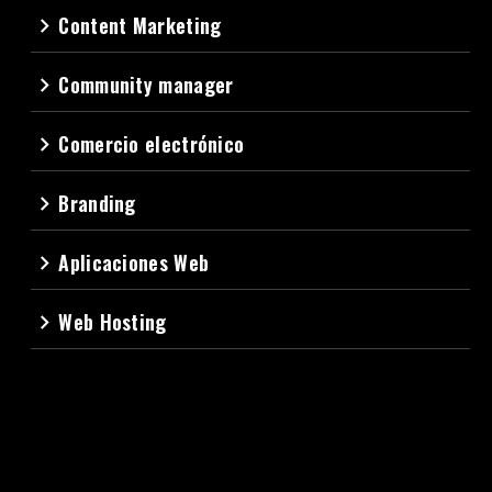
Content Marketing
navigate_next
Community manager
navigate_next
Comercio electrónico
navigate_next
Branding
navigate_next
Aplicaciones Web
navigate_next
Web Hosting
navigate_next