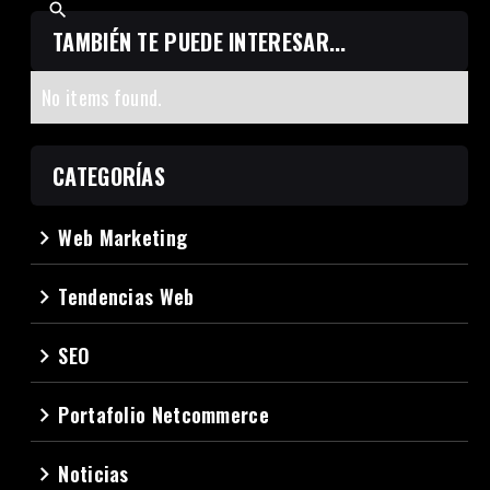
TAMBIÉN TE PUEDE INTERESAR...
No items found.
CATEGORÍAS
Web Marketing
navigate_next
Tendencias Web
navigate_next
SEO
navigate_next
Portafolio Netcommerce
navigate_next
Noticias
navigate_next