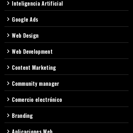
Inteligencia Artificial
navigate_next
Google Ads
navigate_next
Web Design
navigate_next
Web Development
navigate_next
Content Marketing
navigate_next
Community manager
navigate_next
Comercio electrónico
navigate_next
Branding
navigate_next
Aplicaciones Web
navigate_next