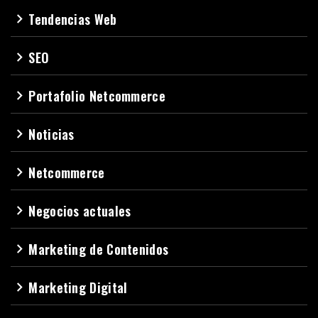
Tendencias Web
navigate_next
SEO
navigate_next
Portafolio Netcommerce
navigate_next
Noticias
navigate_next
Netcommerce
navigate_next
Negocios actuales
navigate_next
Marketing de Contenidos
navigate_next
Marketing Digital
navigate_next