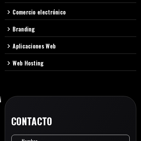
Comercio electrónico
navigate_next
Branding
navigate_next
Aplicaciones Web
navigate_next
Web Hosting
navigate_next
CONTACTO