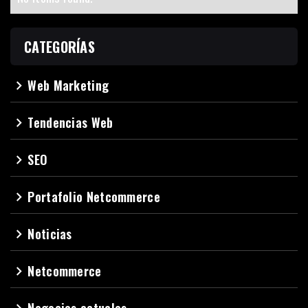
CATEGORÍAS
Web Marketing
navigate_next
Tendencias Web
navigate_next
SEO
navigate_next
Portafolio Netcommerce
navigate_next
Noticias
navigate_next
Netcommerce
navigate_next