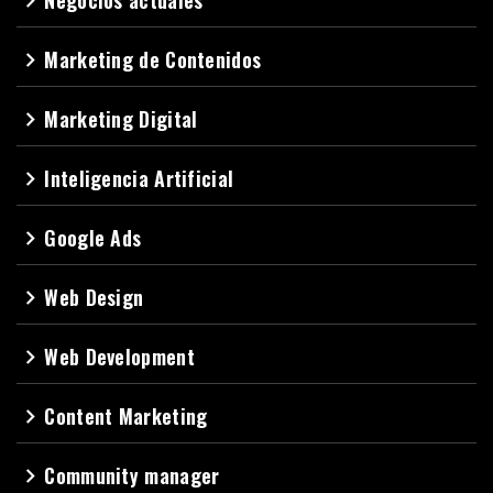
Negocios actuales
navigate_next
Marketing de Contenidos
navigate_next
Marketing Digital
navigate_next
Inteligencia Artificial
navigate_next
Google Ads
navigate_next
Web Design
navigate_next
Web Development
navigate_next
Content Marketing
navigate_next
Community manager
navigate_next