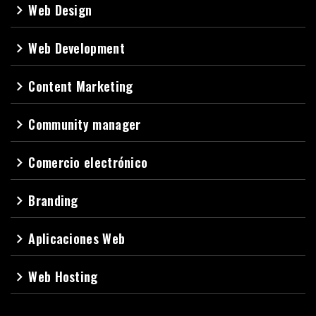
Web Design
navigate_next
Web Development
navigate_next
Content Marketing
navigate_next
Community manager
navigate_next
Comercio electrónico
navigate_next
Branding
navigate_next
Aplicaciones Web
navigate_next
Web Hosting
navigate_next