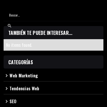
TAMBIÉN TE PUEDE INTERESAR...
No items found.
CATEGORÍAS
Web Marketing
navigate_next
Tendencias Web
navigate_next
SEO
navigate_next