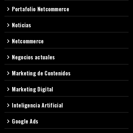
Portafolio Netcommerce
navigate_next
Noticias
navigate_next
Netcommerce
navigate_next
Negocios actuales
navigate_next
Marketing de Contenidos
navigate_next
Marketing Digital
navigate_next
Inteligencia Artificial
navigate_next
Google Ads
navigate_next