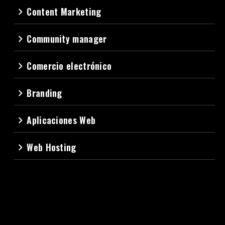
Content Marketing
navigate_next
Community manager
navigate_next
Comercio electrónico
navigate_next
Branding
navigate_next
Aplicaciones Web
navigate_next
Web Hosting
navigate_next