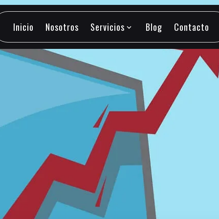
Inicio
Nosotros
Servicios
Blog
Contacto
expand_more
Inicio
Nosotros
Servicios
Blog
Contacto