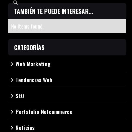
TAMBIÉN TE PUEDE INTERESAR...
No items found.
CATEGORÍAS
Web Marketing
navigate_next
Tendencias Web
navigate_next
SEO
navigate_next
Portafolio Netcommerce
navigate_next
Noticias
navigate_next