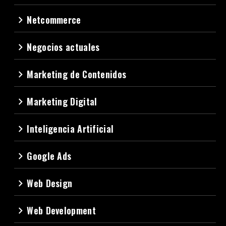
Netcommerce
navigate_next
Negocios actuales
navigate_next
Marketing de Contenidos
navigate_next
Marketing Digital
navigate_next
Inteligencia Artificial
navigate_next
Google Ads
navigate_next
Web Design
navigate_next
Web Development
navigate_next