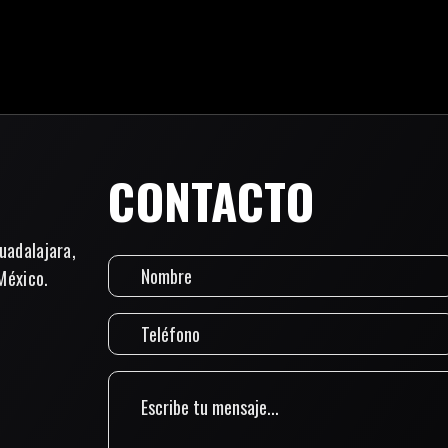
CONTACTO
uadalajara,
México.