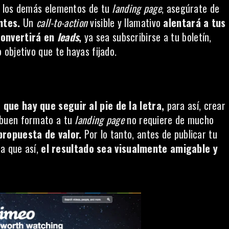
e los demás elementos de tu
landing page
, asegúrate de
ntes.
Un
call-to-action
visible y llamativo
alentará a tus
convertirá en
leads
,
ya sea subscribirse a tu boletín,
objetivo que te hayas fijado.
que hay que seguir al pie de la letra,
para así, crear
 buen formato a tu
landing page
no requiere de mucho
propuesta de valor.
Por lo tanto, antes de publicar tu
ra que así,
el resultado sea visualmente amigable y