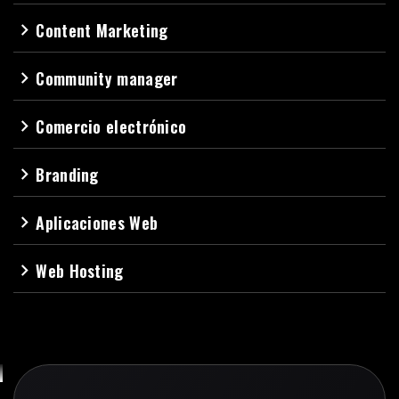
Content Marketing
navigate_next
Community manager
navigate_next
Comercio electrónico
navigate_next
Branding
navigate_next
Aplicaciones Web
navigate_next
Web Hosting
navigate_next