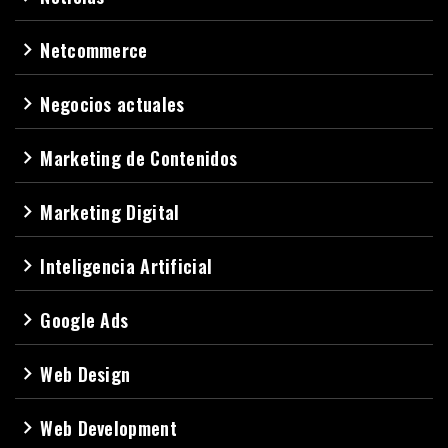
Netcommerce
navigate_next
Negocios actuales
navigate_next
Marketing de Contenidos
navigate_next
Marketing Digital
navigate_next
Inteligencia Artificial
navigate_next
Google Ads
navigate_next
Web Design
navigate_next
Web Development
navigate_next