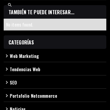
TAMBIÉN TE PUEDE INTERESAR...
No items found.
CATEGORÍAS
Web Marketing
navigate_next
Tendencias Web
navigate_next
SEO
navigate_next
Portafolio Netcommerce
navigate_next
Noticias
navigate_next