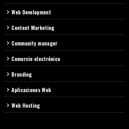
Web Development
navigate_next
Content Marketing
navigate_next
Community manager
navigate_next
Comercio electrónico
navigate_next
Branding
navigate_next
Aplicaciones Web
navigate_next
Web Hosting
navigate_next