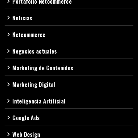
Portafolio Netcommerce
navigate_next
Noticias
navigate_next
Netcommerce
navigate_next
Negocios actuales
navigate_next
Marketing de Contenidos
navigate_next
Marketing Digital
navigate_next
Inteligencia Artificial
navigate_next
Google Ads
navigate_next
Web Design
navigate_next