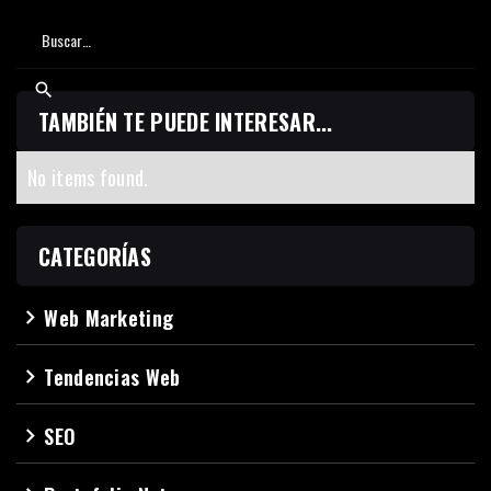
TAMBIÉN TE PUEDE INTERESAR...
No items found.
CATEGORÍAS
Web Marketing
navigate_next
Tendencias Web
navigate_next
SEO
navigate_next