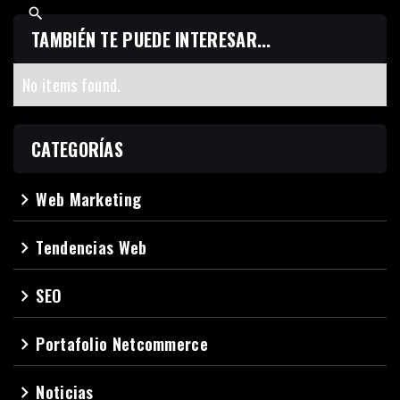
TAMBIÉN TE PUEDE INTERESAR...
No items found.
CATEGORÍAS
Web Marketing
navigate_next
Tendencias Web
navigate_next
SEO
navigate_next
Portafolio Netcommerce
navigate_next
Noticias
navigate_next