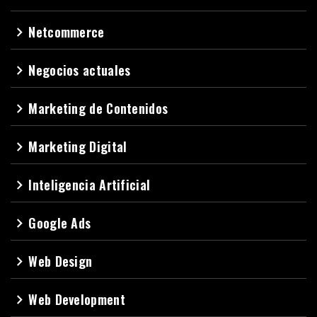
Netcommerce
navigate_next
Negocios actuales
navigate_next
Marketing de Contenidos
navigate_next
Marketing Digital
navigate_next
Inteligencia Artificial
navigate_next
Google Ads
navigate_next
Web Design
navigate_next
Web Development
navigate_next