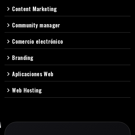
Content Marketing
navigate_next
Community manager
navigate_next
Comercio electrónico
navigate_next
Branding
navigate_next
Aplicaciones Web
navigate_next
Web Hosting
navigate_next