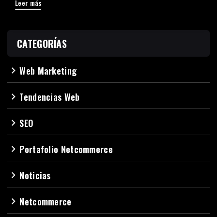
Leer más
CATEGORÍAS
Web Marketing
navigate_next
Tendencias Web
navigate_next
SEO
navigate_next
Portafolio Netcommerce
navigate_next
Noticias
navigate_next
Netcommerce
navigate_next