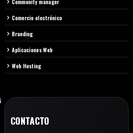
Community manager
navigate_next
Comercio electrónico
navigate_next
Branding
navigate_next
Aplicaciones Web
navigate_next
Web Hosting
navigate_next
CONTACTO