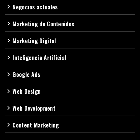
Negocios actuales
navigate_next
Marketing de Contenidos
navigate_next
Marketing Digital
navigate_next
Inteligencia Artificial
navigate_next
Google Ads
navigate_next
Web Design
navigate_next
Web Development
navigate_next
Content Marketing
navigate_next